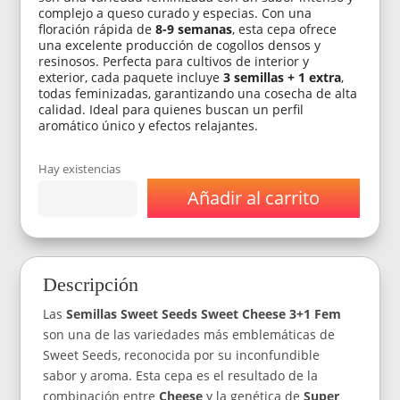
complejo a queso curado y especias. Con una
floración rápida de
8-9 semanas
, esta cepa ofrece
una excelente producción de cogollos densos y
resinosos. Perfecta para cultivos de interior y
exterior, cada paquete incluye
3 semillas + 1 extra
,
todas feminizadas, garantizando una cosecha de alta
calidad. Ideal para quienes buscan un perfil
aromático único y efectos relajantes.
Hay existencias
Añadir al carrito
Semillas
Sweet
Seeds
Sweet
Cheese
Descripción
3+1
Fem
Las
Semillas Sweet Seeds Sweet Cheese 3+1 Fem
cantidad
son una de las variedades más emblemáticas de
Sweet Seeds, reconocida por su inconfundible
sabor y aroma. Esta cepa es el resultado de la
combinación entre
Cheese
y la genética de
Super