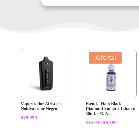
¡Oferta!
Vaporizador Airistech
Esencia Halo Black
Nokiva color Negro
Diamond Smooth Tobacco
50ml. 0% Nic.
$
79.990
El
El
$
14.990
$
9.990
precio
precio
Añadir al
original
actual