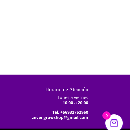
Añadir al
carrito
Horario de Atención
Lunes a viernes
10:00 a 20:00
Tel. +56932752960
0
zevengrowshop@gmail.com