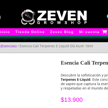
Inicio
Tienda Online
Zeven Blog
Mi cuenta
 (Esencias)
/ Esencia Cali Terpenes E Liquid OG Kush 10ml
Esencia Cali Terpe
Descubre la sofisticación y 
Terpenes E-Liquid
. Este con
de vapeo que captura la esen
y respetadas en el mundo de
$
13.900