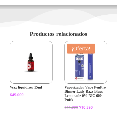
Productos relacionados
¡Oferta!
Wax liquidizer 15ml
Vaporizador Vape PenPro
Dinner Lady Razz Blues
$
45.000
Lemonade 0% NIC 600
Puffs
El
El
$
11.990
$
10.390
Añadir al
precio
precio