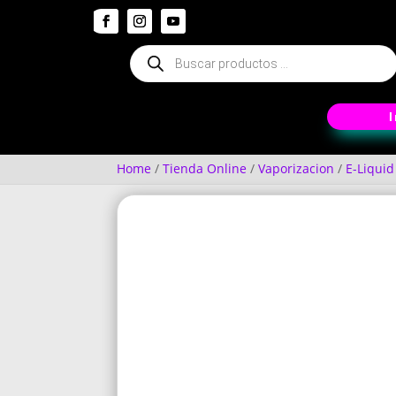
Búsqueda
de
productos
Home
/
Tienda Online
/
Vaporizacion
/
E-Liquid