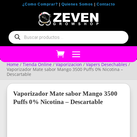
¿Como Comprar?
|
Quienes Somos
|
Contacto
Búsqueda
de
productos
Home
/
Tienda Online
/
Vaporizacion
/
Vapers Desechables
/
Vaporizador Mate sabor Mango 3500 Puffs 0% Nicotina –
Descartable
Vaporizador Mate sabor Mango 3500
Puffs 0% Nicotina – Descartable