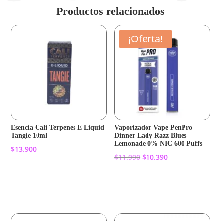
Productos relacionados
¡Oferta!
Esencia Cali Terpenes E Liquid
Vaporizador Vape PenPro
Tangie 10ml
Dinner Lady Razz Blues
Lemonade 0% NIC 600 Puffs
$
13.900
El
El
$
11.990
$
10.390
precio
precio
Añadir al carrito
original
actual
Añadir al carrito
era:
es:
$11.990.
$10.390.