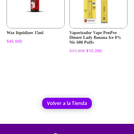
Wax liquidizer 15ml
Vaporizador Vape PenPro
Dinner Lady Banana Ice 0%
$
45.000
Nic 600 Puffs
El
El
$
11.990
$
10.390
Añadir al carrito
precio
precio
original
actual
Añadir al carrito
era:
es:
$11.990.
$10.390.
Volver a la Tienda