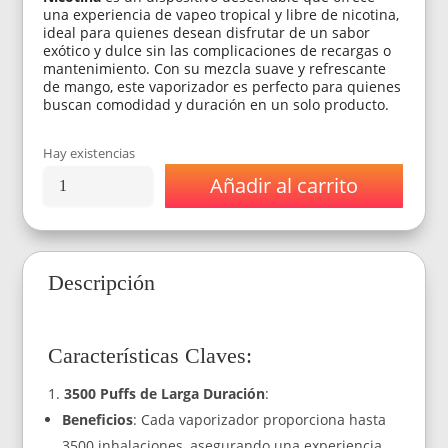
una experiencia de vapeo tropical y libre de nicotina,
ideal para quienes desean disfrutar de un sabor
exótico y dulce sin las complicaciones de recargas o
mantenimiento. Con su mezcla suave y refrescante
de mango, este vaporizador es perfecto para quienes
buscan comodidad y duración en un solo producto.
Hay existencias
Añadir al carrito
Vaporizador
Mate
sabor
Mango
3500
Descripción
Puffs
0%
Nicotina
-
Características Claves:
Descartable
cantidad
3500 Puffs de Larga Duración
:
Beneficios
: Cada vaporizador proporciona hasta
3500 inhalaciones, asegurando una experiencia