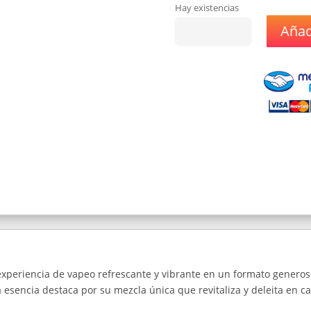
Hay existencias
Añadi
Esencia
FiveStar
Miso
Juicy
120ml.
0%
Nic.
cantidad
xperiencia de vapeo refrescante y vibrante en un formato genero
 esencia destaca por su mezcla única que revitaliza y deleita en c