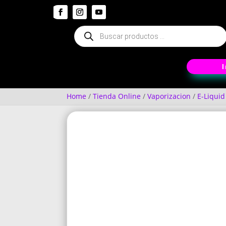
Búsqueda
de
productos
Home
/
Tienda Online
/
Vaporizacion
/
E-Liquid