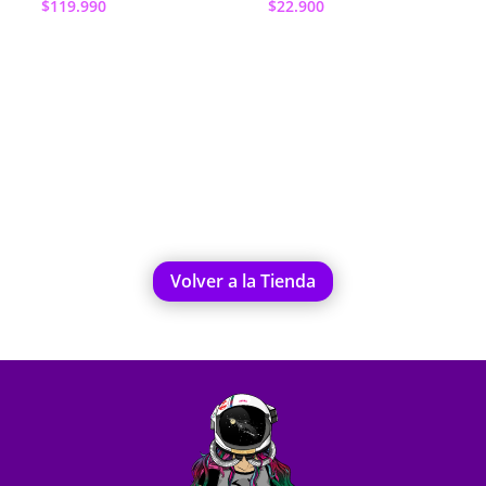
$
119.990
$
22.900
Añadir al
Añadir al
carrito
carrito
Volver a la Tienda