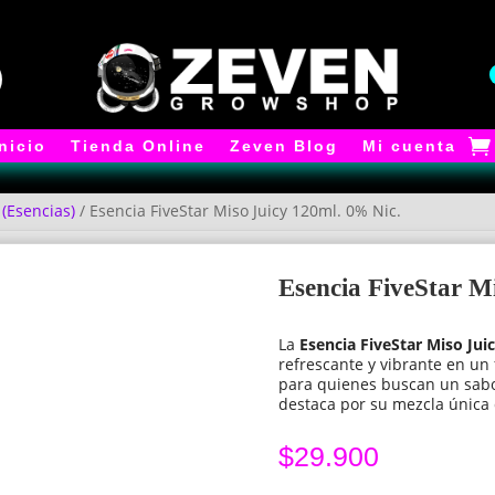
Inicio
Tienda Online
Zeven Blog
Mi cuenta
 (Esencias)
/ Esencia FiveStar Miso Juicy 120ml. 0% Nic.
Esencia FiveStar M
La
Esencia FiveStar Miso Jui
refrescante y vibrante en u
para quienes buscan un sabor
destaca por su mezcla única q
$
29.900