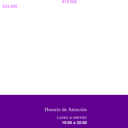
$
13.900
$
23.900
Añadir al
Añadir al
carrito
carrito
Horario de Atención
Lunes a viernes
10:00 a 20:00