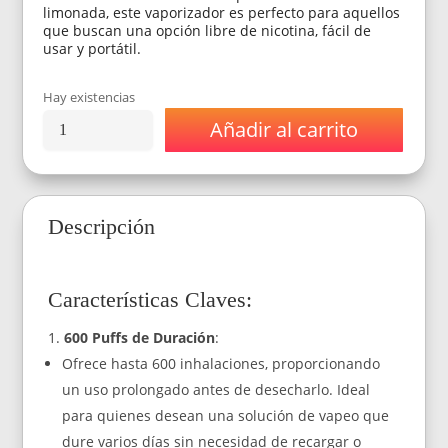
limonada, este vaporizador es perfecto para aquellos
que buscan una opción libre de nicotina, fácil de
usar y portátil.
Hay existencias
Añadir al carrito
Vaporizador
Vape
PenPro
Dinner
Lady
Descripción
Razz
Blues
Lemonade
0%
Características Claves:
NIC
600
Puffs
600 Puffs de Duración
:
cantidad
Ofrece hasta 600 inhalaciones, proporcionando
un uso prolongado antes de desecharlo. Ideal
para quienes desean una solución de vapeo que
dure varios días sin necesidad de recargar o