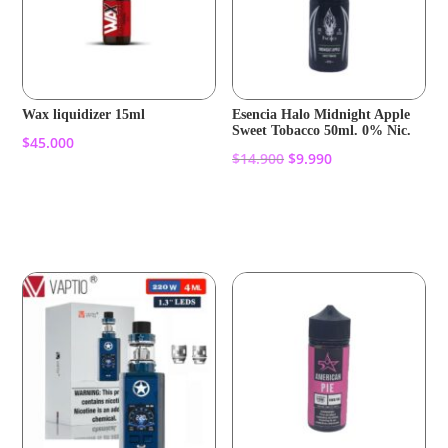
Wax liquidizer 15ml
Esencia Halo Midnight Apple
Sweet Tobacco 50ml. 0% Nic.
$
45.000
El
El
$
14.900
$
9.990
precio
precio
Añadir al carrito
original
actual
Añadir al carrito
era:
es:
$14.900.
$9.990.