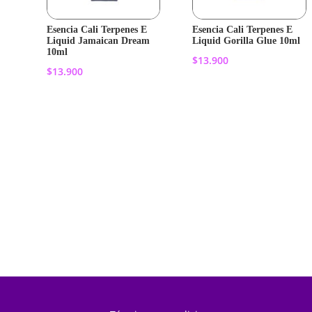
Esencia Cali Terpenes E
Esencia Cali Terpenes E
Liquid Jamaican Dream
Liquid Gorilla Glue 10ml
10ml
$
13.900
$
13.900
Añadir al
Añadir al
carrito
carrito