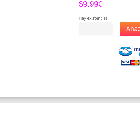
$
9.990
Hay existencias
Añadi
Esencia
Premium
TropicVopo
Leche
30
ML-
3
Mg
Nic
cantidad