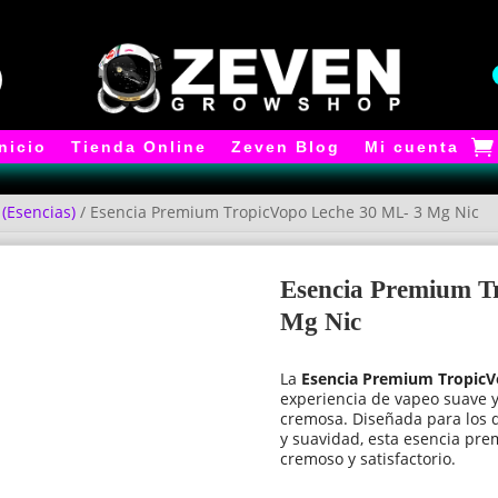
Inicio
Tienda Online
Zeven Blog
Mi cuenta
 (Esencias)
/ Esencia Premium TropicVopo Leche 30 ML- 3 Mg Nic
Esencia Premium T
Mg Nic
La
Esencia Premium TropicV
experiencia de vapeo suave y
cremosa. Diseñada para los
y suavidad, esta esencia pr
cremoso y satisfactorio.