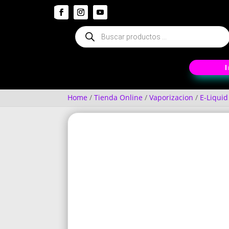
Búsqueda
de
productos
Home
/
Tienda Online
/
Vaporizacion
/
E-Liquid