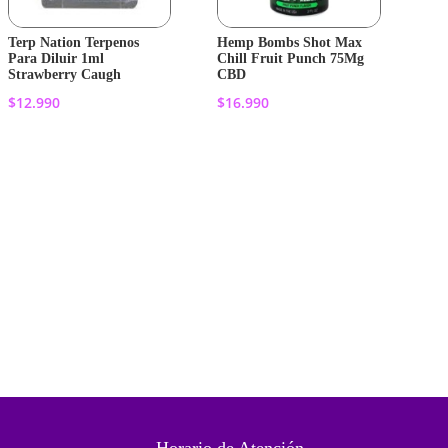
Terp Nation Terpenos
Hemp Bombs Shot Max
Para Diluir 1ml
Chill Fruit Punch 75Mg
Strawberry Caugh
CBD
$
12.990
$
16.990
Añadir al
Añadir al
carrito
carrito
Horario de Atención