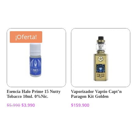
precio
precio
Añadir al carrito
original
actual
Añadir al carrito
era:
es:
$11.990.
$10.390.
¡Oferta!
Esencia Halo Prime 15 Nutty
Vaporizador Vaptio Capt’n
Tobacco 10ml. 0%Nic.
Paragon Kit Golden
El
El
$
5.990
$
3.990
$
159.900
precio
precio
original
actual
Añadir al carrito
Añadir al carrito
era:
es:
$5.990.
$3.990.