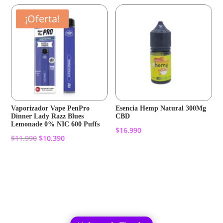
¡Oferta!
Vaporizador Vape PenPro
Esencia Hemp Natural 300Mg
Dinner Lady Razz Blues
CBD
Lemonade 0% NIC 600 Puffs
$
16.990
El
El
$
11.990
$
10.390
precio
precio
Añadir al carrito
original
actual
Añadir al carrito
era:
es:
$11.990.
$10.390.