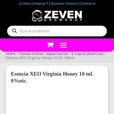
¿Como Comprar?
|
Quienes Somos
|
Contacto
Búsqueda
de
productos
Home
/
Tienda Online
/
Vaporizacion
/
E-Liquid (Esencias)
/
Esencia XEO Virginia Honey 10 ml. 0%nic.
Esencia XEO Virginia Honey 10 ml.
0%nic.