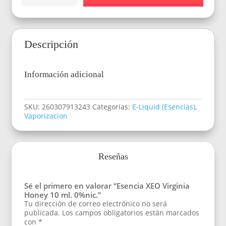
XEO
Virginia
Honey
10
Descripción
ml.
0%nic.
cantidad
Información adicional
SKU:
260307913243
Categorías:
E-Liquid (Esencias)
,
Vaporizacion
Reseñas
Sé el primero en valorar “Esencia XEO Virginia
Honey 10 ml. 0%nic.”
Tu dirección de correo electrónico no será
publicada.
Los campos obligatorios están marcados
con
*