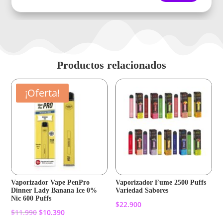
Productos relacionados
¡Oferta!
Vaporizador Vape PenPro
Vaporizador Fume 2500 Puffs
Dinner Lady Banana Ice 0%
Variedad Sabores
Nic 600 Puffs
$
22.900
El
El
$
11.990
$
10.390