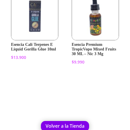
Esencia Cali Terpenes E
Esencia Premium
Liquid Gorilla Glue 10ml
TropicVopo Mixed Fruits
30 ML – Nic 3 Mg
$
13.900
$
9.990
Añadir al
Añadir al
carrito
carrito
Volver a la Tienda