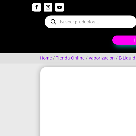
Búsqueda
de
productos
Home
/
Tienda Online
/
Vaporizacion
/
E-Liquid