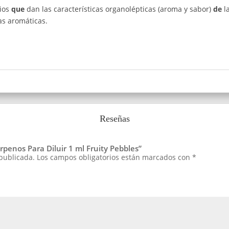
rios
que
dan las características organolépticas (aroma y sabor)
de
l
as aromáticas.
Reseñas
rpenos Para Diluir 1 ml Fruity Pebbles”
 publicada.
Los campos obligatorios están marcados con
*