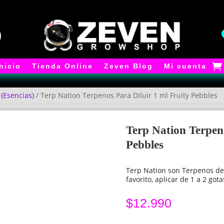
Inicio
Tienda Online
Zeven Blog
Mi cuenta
 (Esencias)
/ Terp Nation Terpenos Para Diluir 1 ml Fruity Pebbles
Terp Nation Terpeno
Pebbles
Terp Nation son Terpenos de 
favorito, aplicar de 1 a 2 got
$
12.990