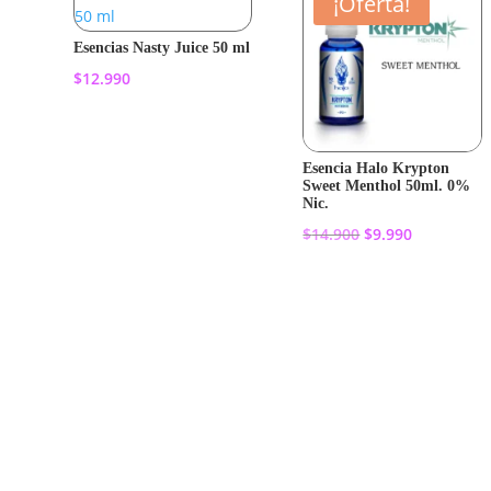
¡Oferta!
Esencias Nasty Juice 50 ml
$
12.990
Añadir al
Esencia Halo Krypton
carrito
Sweet Menthol 50ml. 0%
Nic.
El
El
$
14.900
$
9.990
precio
precio
original
actual
Añadir al
era:
es:
carrito
$14.900.
$9.990.