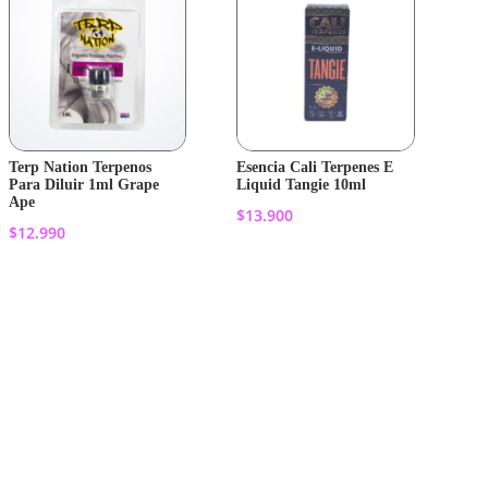
Terp Nation Terpenos
Esencia Cali Terpenes E
Para Diluir 1ml Grape
Liquid Tangie 10ml
Ape
$
13.900
$
12.990
Añadir al
Añadir al
carrito
carrito