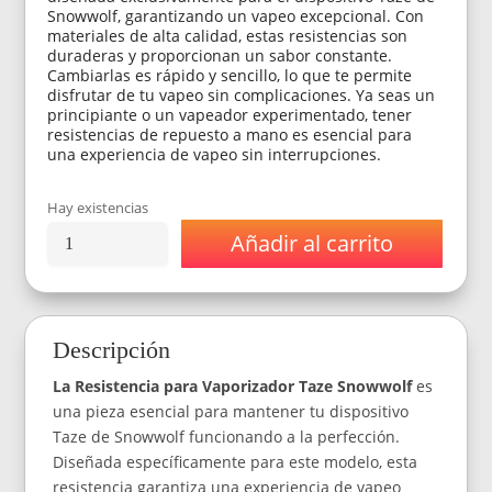
Snowwolf, garantizando un vapeo excepcional. Con
materiales de alta calidad, estas resistencias son
duraderas y proporcionan un sabor constante.
Cambiarlas es rápido y sencillo, lo que te permite
disfrutar de tu vapeo sin complicaciones. Ya seas un
principiante o un vapeador experimentado, tener
resistencias de repuesto a mano es esencial para
una experiencia de vapeo sin interrupciones.
Hay existencias
Añadir al carrito
Resistencia/
Coil
Para
Vaporixador
Taze
Descripción
Snowwolf
0.6
La Resistencia para Vaporizador Taze Snowwolf
es
(15-
25wtts)
una pieza esencial para mantener tu dispositivo
cantidad
Taze de Snowwolf funcionando a la perfección.
Diseñada específicamente para este modelo, esta
resistencia garantiza una experiencia de vapeo