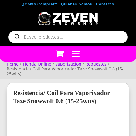
¿Como Comprar?
|
Quienes Somos
|
Contacto
Búsqueda
de
productos
Home
/
Tienda Online
/
Vaporizacion
/
Repuestos
/
Resistencia/ Coil Para Vaporixador Taze Snowwolf 0.6 (15-
25wtts)
Resistencia/ Coil Para Vaporixador
Taze Snowwolf 0.6 (15-25wtts)