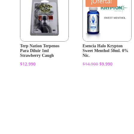
¡Oferta!
Terp Nation Terpenos
Esencia Halo Krypton
Para Diluir 1ml
Sweet Menthol 50ml. 0%
Strawberry Caugh
Nic.
El
El
$
12.990
$
14.900
$
9.990
precio
precio
original
actual
Añadir al
Añadir al
era:
es:
carrito
carrito
$14.900.
$9.990.