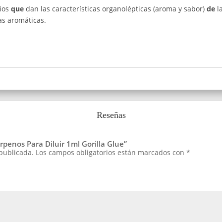
rios
que
dan las características organolépticas (aroma y sabor)
de
l
as aromáticas.
Reseñas
rpenos Para Diluir 1ml Gorilla Glue”
 publicada.
Los campos obligatorios están marcados con
*