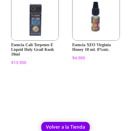
Esencia Cali Terpenes E
Esencia XEO Virginia
Liquid Holy Grail Kush
Honey 10 ml. 0%nic.
10ml
$
4.900
$
13.900
Añadir al
Añadir al
carrito
carrito
Volver a la Tienda