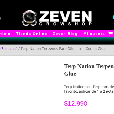
Inicio
Tienda Online
Zeven Blog
Mi cuenta
 (Esencias)
/ Terp Nation Terpenos Para Diluir 1ml Gorilla Glue
Terp Nation Terpeno
Glue
Terp Nation son Terpenos de 
favorito, aplicar de 1 a 2 got
$
12.990