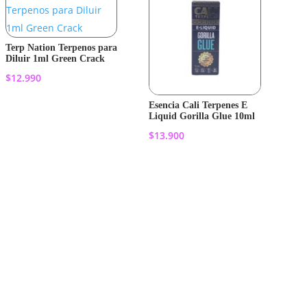
Terp Nation Terpenos para
Diluir 1ml Green Crack
$
12.990
Esencia Cali Terpenes E
Añadir al
Liquid Gorilla Glue 10ml
$
13.900
carrito
Añadir al
carrito