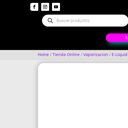
Búsqueda
de
productos
Home
/
Tienda Online
/
Vaporizacion
/
E-Liquid