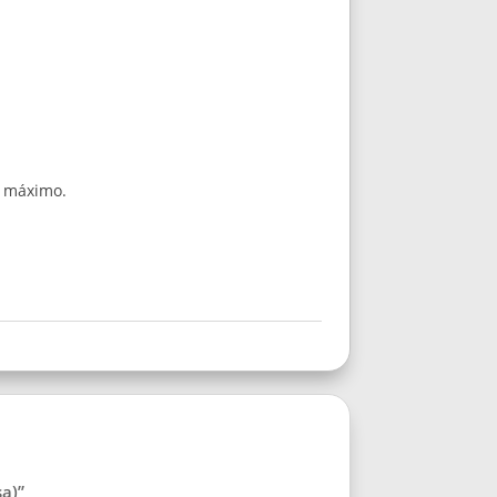
s máximo.
a)”