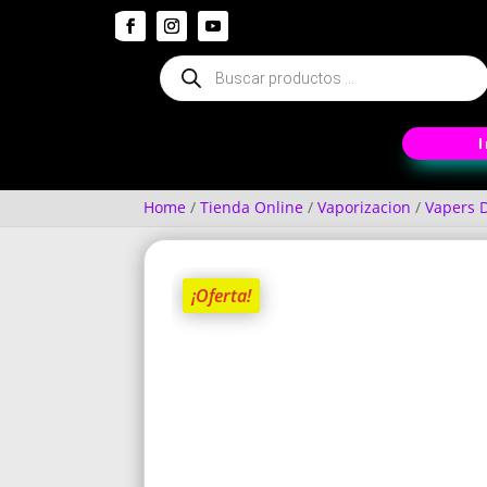
Búsqueda
de
productos
Home
/
Tienda Online
/
Vaporizacion
/
Vapers 
¡Oferta!