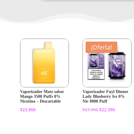
¡Oferta!
Vaporizador Mate sabor
Vaporizador Fuyl Dinner
Mango 3500 Puffs 0%
Lady Blueberry Ice 0%
Nicotina – Descartable
Nic 8000 Puff
El
El
$
23.900
$
27.990
$
22.390
precio
precio
original
actual
Añadir al
Añadir al
era:
es: