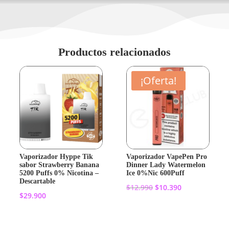
Productos relacionados
¡Oferta!
Vaporizador Hyppe Tik
Vaporizador VapePen Pro
sabor Strawberry Banana
Dinner Lady Watermelon
5200 Puffs 0% Nicotina –
Ice 0%Nic 600Puff
Descartable
El
El
$
12.990
$
10.390
$
29.900
precio
precio
original
actual
Añadir al
Añadir al
era:
es: