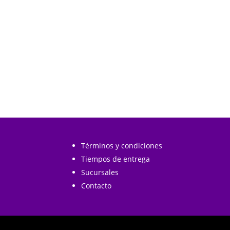
carrito
carrito
$27.990.
$22.390.
Términos y condiciones
Tiempos de entrega
Sucursales
Contacto