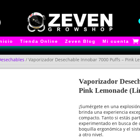
Inicio
Tienda Online
Zeven Blog
Mi cuenta
Desechables
/ Vaporizador Desechable Innobar 7000 Puffs – Pink 
Vaporizador Desech
Pink Lemonade (L
¡Sumérgete en una explosión 
brinda una experiencia exce
compacto. Tanto si estás par
experimentado en busca de ca
boquilla ergonómica y el sist
a otro nivel.