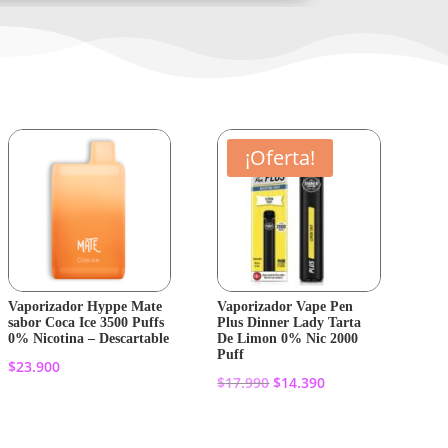
¡Oferta!
Vaporizador Hyppe Mate
Vaporizador Vape Pen
sabor Coca Ice 3500 Puffs
Plus Dinner Lady Tarta
0% Nicotina – Descartable
De Limon 0% Nic 2000
Puff
$
23.900
El
El
$
17.990
$
14.390
precio
precio
Añadir al
original
actual
Añadir al