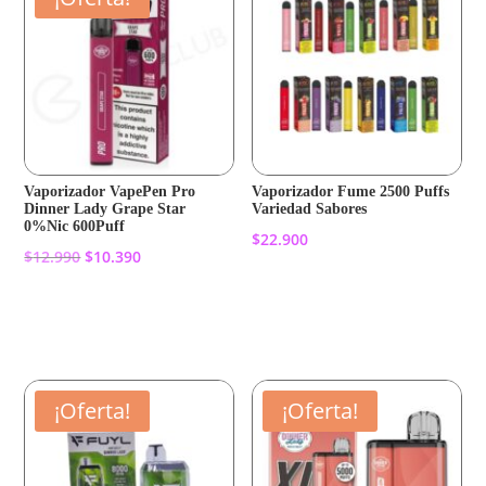
Vaporizador VapePen Pro
Vaporizador Fume 2500 Puffs
Dinner Lady Grape Star
Variedad Sabores
0%Nic 600Puff
$
22.900
El
El
$
12.990
$
10.390
precio
precio
Añadir al carrito
original
actual
Añadir al carrito
era:
es:
$12.990.
$10.390.
¡Oferta!
¡Oferta!