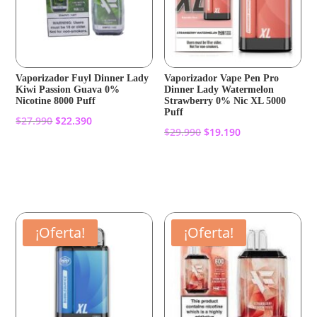
Vaporizador Fuyl Dinner Lady
Vaporizador Vape Pen Pro
Kiwi Passion Guava 0%
Dinner Lady Watermelon
Nicotine 8000 Puff
Strawberry 0% Nic XL 5000
Puff
El
El
$
27.990
$
22.390
El
El
$
29.990
$
19.190
precio
precio
precio
precio
original
actual
Añadir al carrito
original
actual
Añadir al carrito
era:
es:
era:
es:
$27.990.
$22.390.
$29.990.
$19.190.
¡Oferta!
¡Oferta!