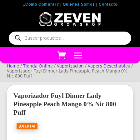
¿Como Comprar?
|
Quienes Somos
|
Contacto
Búsqueda
de
productos
Home
/
Tienda Online
/
Vaporizacion
/
Vapers Desechables
/
Vaporizador Fuyl Dinner Lady Pineapple Peach Mango 0%
Nic 800 Puff
Vaporizador Fuyl Dinner Lady
Pineapple Peach Mango 0% Nic 800
Puff
¡OFERTA!