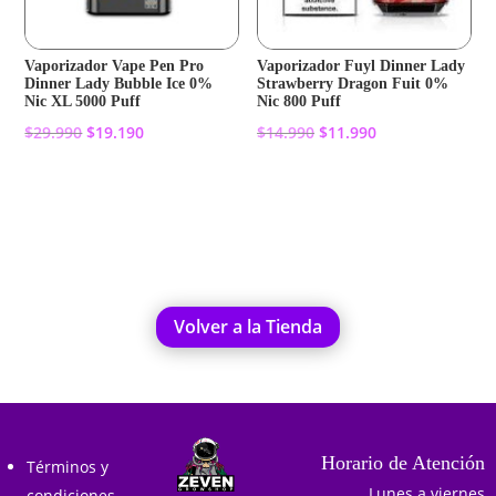
Vaporizador Vape Pen Pro
Vaporizador Fuyl Dinner Lady
Dinner Lady Bubble Ice 0%
Strawberry Dragon Fuit 0%
Nic XL 5000 Puff
Nic 800 Puff
El
El
El
El
$
29.990
$
19.190
$
14.990
$
11.990
precio
precio
precio
precio
original
actual
original
actual
Añadir al carrito
Añadir al carrito
era:
es:
era:
es:
$29.990.
$19.190.
$14.990.
$11.990.
Volver a la Tienda
Horario de Atención
Términos y
Lunes a viernes
condiciones