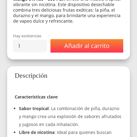
vibrante sin nicotina. Este dispositivo desechable
combina tres deliciosas frutas exóticas: la piña, el
durazno y el mango, para brindarte una experiencia
de vapeo dulce y refrescante.
Hay existencias
Añadir al carrito
Vaporizador
Fuyl
Dinner
Lady
Pineapple
Descripción
Peach
Mango
0%
Nic
Características clave
:
800
Puff
Sabor tropical
: La combinación de piña, durazno
cantidad
y mango crea una explosión de sabores afrutados
y jugosos en cada inhalación.
Libre de nicotina
: Ideal para quienes buscan