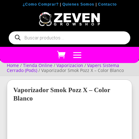
¿Como Comprar?
|
Quienes Somos
|
Contacto
Búsqueda
de
productos
Home
/
Tienda Online
/
Vaporizacion
/
Vapers Sistema
Cerrado (Pods)
/ Vaporizador Smok Pozz X – Color Blanco
Vaporizador Smok Pozz X – Color
Blanco