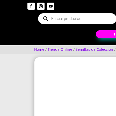
Búsqueda
de
productos
Home
/
Tienda Online
/
Semillas de Colección