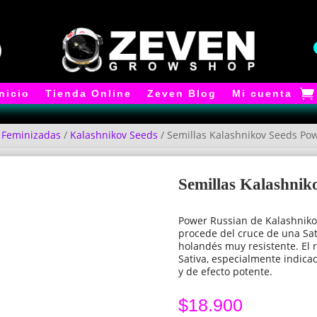
Inicio
Tienda Online
Zeven Blog
Mi cuenta
/
Feminizadas
/
Kalashnikov Seeds
/ Semillas Kalashnikov Seeds Po
Semillas Kalashnik
Power Russian de Kalashniko
procede del cruce de una Sat
holandés muy resistente. El
Sativa, especialmente indicad
y de efecto potente.
$
18.900