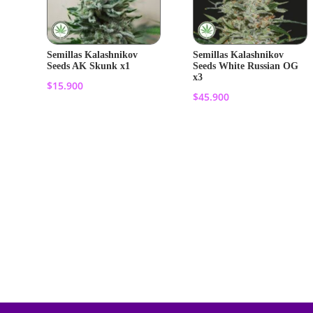
Semillas Kalashnikov
Semillas Kalashnikov
Seeds AK Skunk x1
Seeds White Russian OG
x3
$
15.900
$
45.900
Añadir al
Añadir al
carrito
carrito