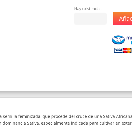
Hay existencias
Añadi
Semillas
Kalashnikov
Seeds
Power
Russian
x1
cantidad
 semilla feminizada, que procede del cruce de una Sativa Africa
n dominancia Sativa, especialmente indicada para cultivar en exter