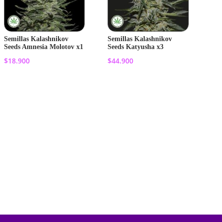
Semillas Kalashnikov
Semillas Kalashnikov
Seeds Amnesia Molotov x1
Seeds Katyusha x3
$
18.900
$
44.900
Añadir al
Añadir al
carrito
carrito