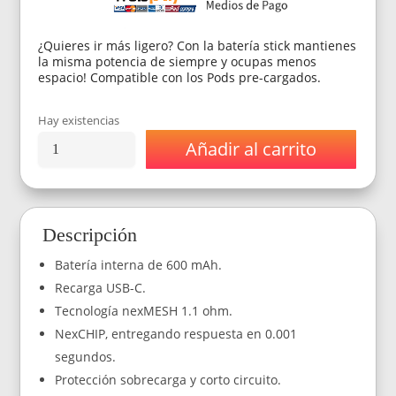
$19.990.
$13.490.
¿Quieres ir más ligero? Con la batería stick mantienes
la misma potencia de siempre y ocupas menos
espacio! Compatible con los Pods pre-cargados.
Hay existencias
Añadir al carrito
Batería
Wotofo
Nexpod
Stick
-
Descripción
Rose
Gold
Batería interna de 600 mAh.
cantidad
Recarga USB-C.
Tecnología nexMESH 1.1 ohm.
NexCHIP, entregando respuesta en 0.001
segundos.
Protección sobrecarga y corto circuito.