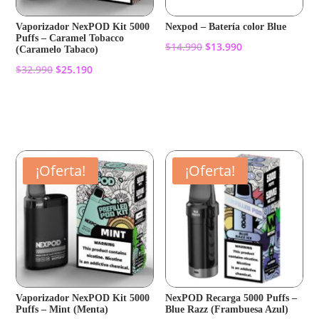
Vaporizador NexPOD Kit 5000
Nexpod – Batería color Blue
Puffs – Caramel Tobacco
El
El
$
14.990
$
13.990
(Caramelo Tabaco)
precio
precio
El
El
$
32.990
$
25.190
original
actual
Añadir al carrito
precio
precio
era:
es:
original
actual
Añadir al carrito
$14.990.
$13.990.
era:
es:
$32.990.
$25.190.
¡Oferta!
¡Oferta!
Vaporizador NexPOD Kit 5000
NexPOD Recarga 5000 Puffs –
Puffs – Mint (Menta)
Blue Razz (Frambuesa Azul)