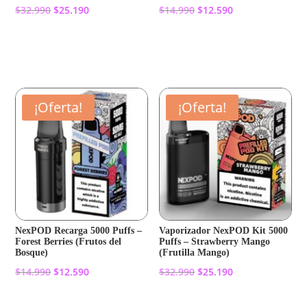
El
El
El
El
$
32.990
$
25.190
$
14.990
$
12.590
precio
precio
precio
precio
original
actual
original
actual
Añadir al carrito
Añadir al carrito
era:
es:
era:
es:
$32.990.
$25.190.
$14.990.
$12.590.
¡Oferta!
¡Oferta!
NexPOD Recarga 5000 Puffs –
Vaporizador NexPOD Kit 5000
Forest Berries (Frutos del
Puffs – Strawberry Mango
Bosque)
(Frutilla Mango)
El
El
El
El
$
14.990
$
12.590
$
32.990
$
25.190
precio
precio
precio
precio
original
actual
original
actual