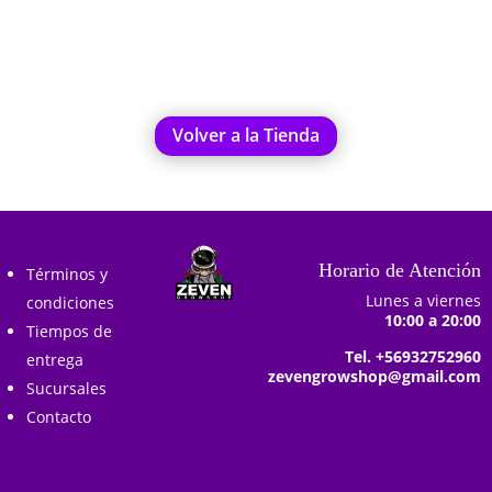
Añadir al carrito
Añadir al carrito
era:
es:
era:
es:
$14.990.
$12.590.
$32.990.
$25.190.
Volver a la Tienda
Horario de Atención
Términos y
Lunes a viernes
condiciones
10:00 a 20:00
Tiempos de
Tel. +56932752960
entrega
zevengrowshop@gmail.com
Sucursales
Contacto