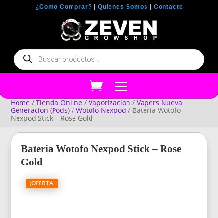
¿Como Comprar?
|
Quienes Somos
|
Contacto
Búsqueda
de
productos
Home
/
Tienda Online
/
Vaporizacion
/
Vapers Nueva
Generacion (Pods)
/
Wotofo Nexpod
/ Batería Wotofo
Nexpod Stick – Rose Gold
Batería Wotofo Nexpod Stick – Rose
Gold
¡OFERTA!