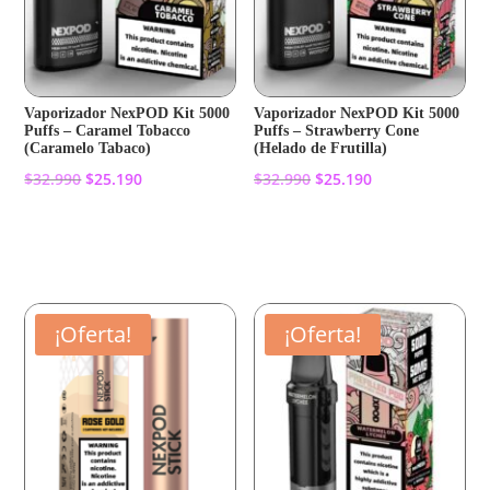
Vaporizador NexPOD Kit 5000
Vaporizador NexPOD Kit 5000
Puffs – Caramel Tobacco
Puffs – Strawberry Cone
(Caramelo Tabaco)
(Helado de Frutilla)
El
El
El
El
$
32.990
$
25.190
$
32.990
$
25.190
precio
precio
precio
precio
original
actual
original
actual
Añadir al carrito
Añadir al carrito
era:
es:
era:
es:
$32.990.
$25.190.
$32.990.
$25.190.
¡Oferta!
¡Oferta!