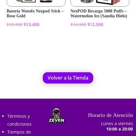
Batería Wotofo Nexpod Stick –
NexPOD Recarga 5000 Puffs –
Rose Gold
Watermelon Ice (Sandia Hielo)
El
El
El
El
$
19.990
$
13.490
$
14.990
$
12.590
precio
precio
precio
precio
original
actual
original
actual
Añadir al carrito
Añadir al carrito
era:
es:
era:
es:
$19.990.
$13.490.
$14.990.
$12.590.
Volver a la Tienda
Horario de Atención
Términos y
Lunes a viernes
condiciones
10:00 a 20:00
Tiempos de