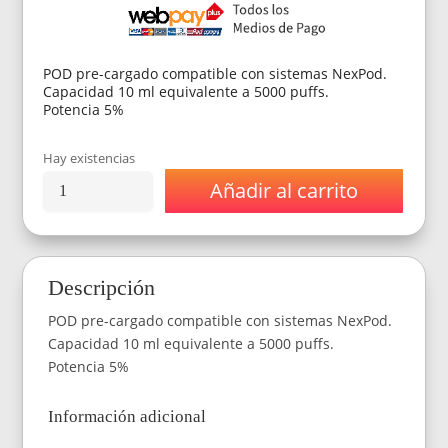
era:
es:
$14.990.
$12.590.
POD pre-cargado compatible con sistemas NexPod.
Capacidad 10 ml equivalente a 5000 puffs.
Potencia 5%
Hay existencias
Añadir al carrito
NexPOD
Recarga
5000
Puffs
–
Descripción
Pina
Colada
POD pre-cargado compatible con sistemas NexPod.
(Piña
Colada)
Capacidad 10 ml equivalente a 5000 puffs.
cantidad
Potencia 5%
Información adicional