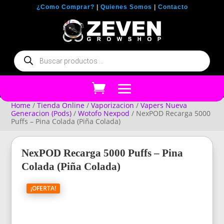
¿Como Comprar?
|
Quienes Somos
|
Contacto
Búsqueda
de
productos
Home
/
Tienda Online
/
Vaporizacion
/
Vapers Nueva
Generacion (Pods)
/
Wotofo Nexpod
/ NexPOD Recarga 5000
Puffs – Pina Colada (Piña Colada)
NexPOD Recarga 5000 Puffs – Pina
Colada (Piña Colada)
¡OFERTA!