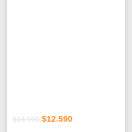
El
El
$
12.590
$
14.990
precio
precio
original
actual