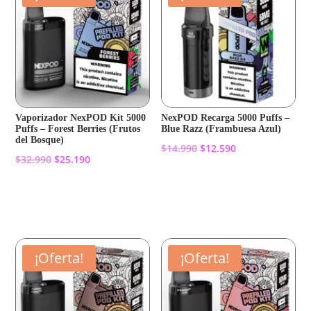
Vaporizador NexPOD Kit 5000
NexPOD Recarga 5000 Puffs –
Puffs – Forest Berries (Frutos
Blue Razz (Frambuesa Azul)
del Bosque)
El
El
$
14.990
$
12.590
El
El
$
32.990
$
25.190
precio
precio
precio
precio
original
actual
Añadir al carrito
original
actual
Añadir al carrito
era:
es:
era:
es:
$14.990.
$12.590.
$32.990.
$25.190.
¡Oferta!
¡Oferta!