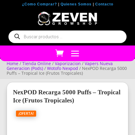
¿Como Comprar?
|
Quienes Somos
|
Contacto
Búsqueda
de
productos
Home
/
Tienda Online
/
Vaporizacion
/
Vapers Nueva
Generacion (Pods)
/
Wotofo Nexpod
/ NexPOD Recarga 5000
Puffs – Tropical Ice (Frutos Tropicales)
NexPOD Recarga 5000 Puffs – Tropical
Ice (Frutos Tropicales)
¡OFERTA!