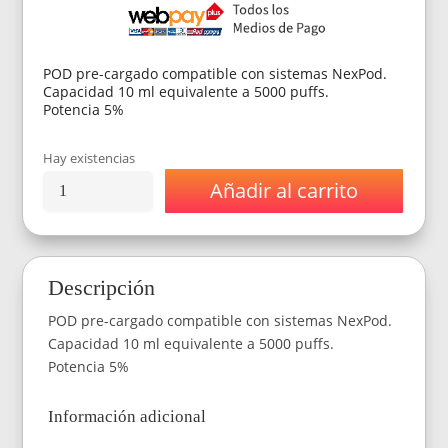
era:
es:
$14.990.
$12.590.
POD pre-cargado compatible con sistemas NexPod.
Capacidad 10 ml equivalente a 5000 puffs.
Potencia 5%
Hay existencias
Añadir al carrito
NexPOD
Recarga
5000
Puffs
–
Descripción
Tropical
Ice
POD pre-cargado compatible con sistemas NexPod.
(Frutos
Tropicales)
Capacidad 10 ml equivalente a 5000 puffs.
cantidad
Potencia 5%
Información adicional