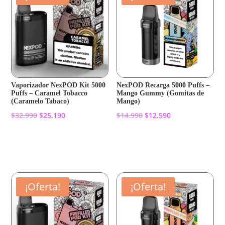
Vaporizador NexPOD Kit 5000
NexPOD Recarga 5000 Puffs –
Puffs – Caramel Tobacco
Mango Gummy (Gomitas de
(Caramelo Tabaco)
Mango)
El
El
El
El
$
32.990
$
25.190
$
14.990
$
12.590
precio
precio
precio
precio
original
actual
original
actual
Añadir al carrito
Añadir al carrito
era:
es:
era:
es:
$32.990.
$25.190.
$14.990.
$12.590.
¡Oferta!
¡Oferta!