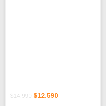
El
El
$
12.590
$
14.990
precio
precio
original
actual