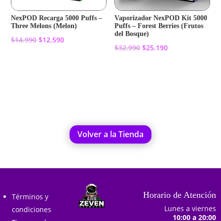
NexPOD Recarga 5000 Puffs –
Vaporizador NexPOD Kit 5000
Three Melons (Melon)
Puffs – Forest Berries (Frutos
del Bosque)
El
El
$
14.990
$
12.590
El
El
$
32.990
$
25.190
precio
precio
precio
precio
original
actual
Añadir al carrito
original
actual
Añadir al carrito
era:
es:
era:
es:
$14.990.
$12.590.
$32.990.
$25.190.
Volver a la Tienda
Horario de Atención
Términos y
Lunes a viernes
condiciones
10:00 a 20:00