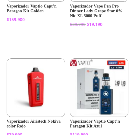
Vaporizador Vaptio Capt’n
Vaporizador Vape Pen Pro
Paragon Kit Golden
Dinner Lady Grape Star 0%
Nic XL 5000 Puff
$
159.900
El
El
$
29.990
$
19.190
precio
precio
Añadir al carrito
original
actual
Añadir al carrito
era:
es:
$29.990.
$19.190.
Vaporizador Airistech Nokiva
Vaporizador Vaptio Capt’n
color Rojo
Paragon Kit Azul
$
79.990
$
119.990