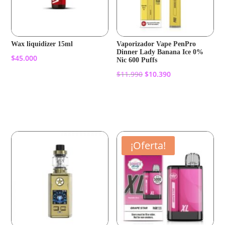
Wax liquidizer 15ml
Vaporizador Vape PenPro
Dinner Lady Banana Ice 0%
$
45.000
Nic 600 Puffs
El
El
$
11.990
$
10.390
Añadir al carrito
precio
precio
original
actual
Añadir al carrito
era:
es:
$11.990.
$10.390.
¡Oferta!