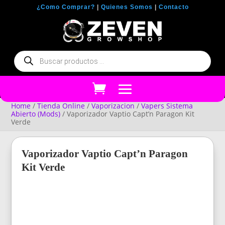
¿Como Comprar?
|
Quienes Somos
|
Contacto
Búsqueda
de
productos
Home
/
Tienda Online
/
Vaporizacion
/
Vapers Sistema
Abierto (Mods)
/ Vaporizador Vaptio Capt’n Paragon Kit
Verde
Vaporizador Vaptio Capt’n Paragon
Kit Verde