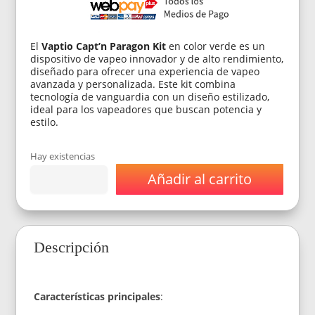
El
Vaptio Capt’n Paragon Kit
en color verde es un
dispositivo de vapeo innovador y de alto rendimiento,
diseñado para ofrecer una experiencia de vapeo
avanzada y personalizada. Este kit combina
tecnología de vanguardia con un diseño estilizado,
ideal para los vapeadores que buscan potencia y
estilo.
Hay existencias
Añadir al carrito
Vaporizador
Vaptio
Capt'n
Paragon
Kit
Descripción
Verde
cantidad
Características principales
: