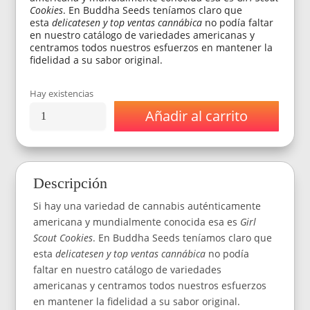
Cookies
. En Buddha Seeds teníamos claro que
esta
delicatesen y top ventas cannábica
no podía faltar
en nuestro catálogo de variedades americanas y
centramos todos nuestros esfuerzos en mantener la
fidelidad a su sabor original.
Hay existencias
Añadir al carrito
Semillas
Buddha
Seeds
Buddha
Cookie
Descripción
Feminizada
x3
Si hay una variedad de cannabis auténticamente
cantidad
americana y mundialmente conocida esa es
Girl
Scout Cookies
. En Buddha Seeds teníamos claro que
esta
delicatesen y top ventas cannábica
no podía
faltar en nuestro catálogo de variedades
americanas y centramos todos nuestros esfuerzos
en mantener la fidelidad a su sabor original.