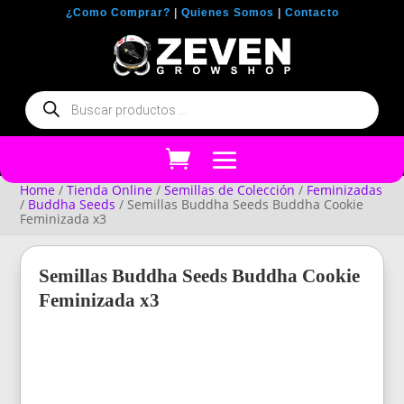
¿Como Comprar?
|
Quienes Somos
|
Contacto
Búsqueda
de
productos
Home
/
Tienda Online
/
Semillas de Colección
/
Feminizadas
/
Buddha Seeds
/ Semillas Buddha Seeds Buddha Cookie
Feminizada x3
Semillas Buddha Seeds Buddha Cookie
Feminizada x3