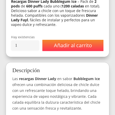
Recargas Dinner Lady Bubblegum Ice
– Pack de
2
pods
de
600 puffs
cada uno (
1200 caladas
en total).
Delicioso sabor a chicle con un toque de frescura
helada. Compatibles con los vaporizadores
Dinner
Lady Fuyl
, fáciles de instalar y perfectos para un
vapeo dulce y refrescante.
Hay existencias
Añadir al carrito
Recargas
Dinner
Lady
Sabor
Bubblegum
Descripción
Ice
-
Las
recargas Dinner Lady
en sabor
Bubblegum Ice
X2
Pods
ofrecen una combinación deliciosa de chicle dulce
De
con un refrescante toque helado, brindando una
600
experiencia de vapeo nostálgica y vibrante. Cada
Puffs
calada equilibra la dulzura característica del chicle
(1200
Puffs)
con una sensación fresca y revitalizante.
cantidad