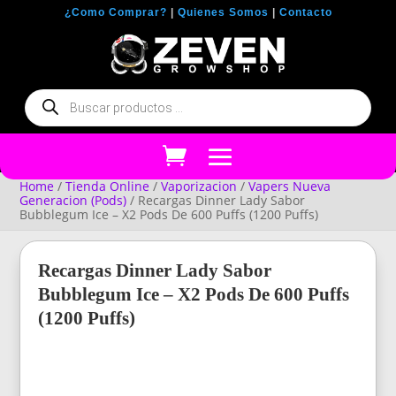
¿Como Comprar?
|
Quienes Somos
|
Contacto
Búsqueda
de
productos
Home
/
Tienda Online
/
Vaporizacion
/
Vapers Nueva
Generacion (Pods)
/ Recargas Dinner Lady Sabor
Bubblegum Ice – X2 Pods De 600 Puffs (1200 Puffs)
Recargas Dinner Lady Sabor
Bubblegum Ice – X2 Pods De 600 Puffs
(1200 Puffs)