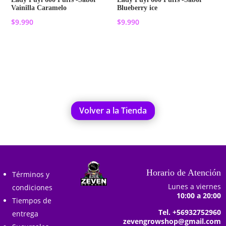
Vainilla Caramelo
Blueberry ice
$
9.990
$
9.990
Añadir al carrito
Añadir al carrito
Volver a la Tienda
Horario de Atención
Términos y
Lunes a viernes
condiciones
10:00 a 20:00
Tiempos de
Tel. +56932752960
entrega
zevengrowshop@gmail.com