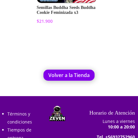
Semillas Buddha Seeds Buddha
Cookie Feminizada x3
$
21.900
Añadir al carrito
Volver a la Tienda
Horario de Atención
Términos y
Lunes a viernes
condiciones
10:00 a 20:00
Tiempos de
Tel. +56932752960
entrega