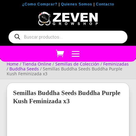
¿Como Comprar?
|
Quienes Somos
|
Contacto
Búsqueda
de
productos
Home
/
Tienda Online
/
Semillas de Colección
/
Feminizadas
/
Buddha Seeds
/ Semillas Buddha Seeds Buddha Purple
Kush Feminizada x3
Semillas Buddha Seeds Buddha Purple
Kush Feminizada x3