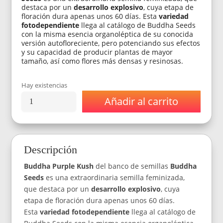
destaca por un
desarrollo explosivo
, cuya etapa de
floración dura apenas unos 60 días. Esta
variedad
fotodependiente
llega al catálogo de Buddha Seeds
con la misma esencia organoléptica de su conocida
versión autofloreciente, pero potenciando sus efectos
y su capacidad de producir plantas de mayor
tamaño, así como flores más densas y resinosas.
Hay existencias
Añadir al carrito
Semillas
Buddha
Seeds
Buddha
Purple
Descripción
Kush
Feminizada
Buddha Purple Kush
del banco de semillas
Buddha
x3
cantidad
Seeds
es una extraordinaria semilla feminizada,
que destaca por un
desarrollo explosivo
, cuya
etapa de floración dura apenas unos 60 días.
Esta
variedad fotodependiente
llega al catálogo de