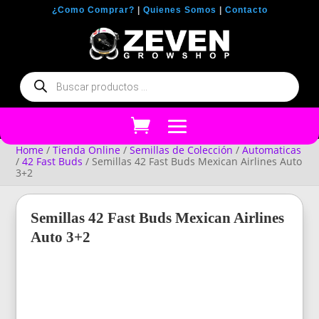
¿Como Comprar?
|
Quienes Somos
|
Contacto
Búsqueda
de
productos
Home
/
Tienda Online
/
Semillas de Colección
/
Automaticas
/
42 Fast Buds
/ Semillas 42 Fast Buds Mexican Airlines Auto
3+2
Semillas 42 Fast Buds Mexican Airlines
Auto 3+2