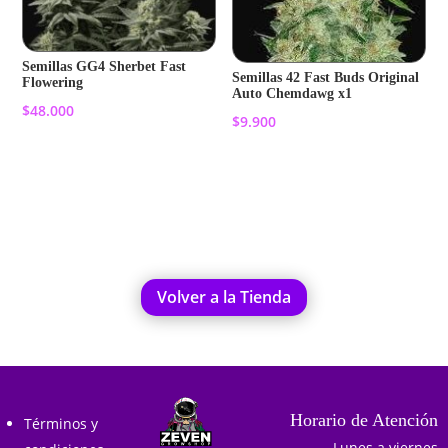
Semillas GG4 Sherbet Fast
Semillas 42 Fast Buds Original
Flowering
Auto Chemdawg x1
$
48.000
$
9.900
Añadir al carrito
Añadir al carrito
Volver a la Tienda
Horario de Atención
Términos y
Lunes a viernes