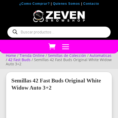
¿Como Comprar?
|
Quienes Somos
|
Contacto
Búsqueda
de
productos
Home
/
Tienda Online
/
Semillas de Colección
/
Automaticas
/
42 Fast Buds
/ Semillas 42 Fast Buds Original White Widow
Auto 3+2
Semillas 42 Fast Buds Original White
Widow Auto 3+2