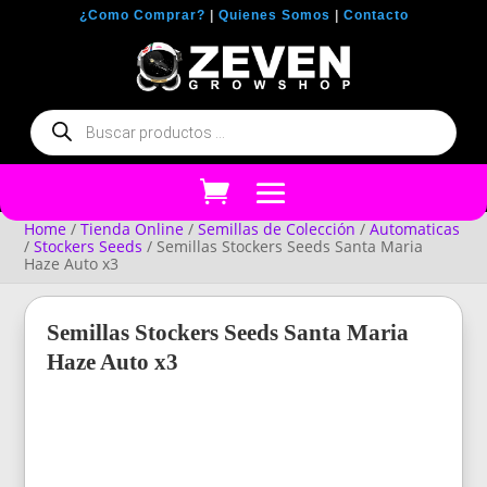
¿Como Comprar?
|
Quienes Somos
|
Contacto
Búsqueda
de
productos
Home
/
Tienda Online
/
Semillas de Colección
/
Automaticas
/
Stockers Seeds
/ Semillas Stockers Seeds Santa Maria
Haze Auto x3
Semillas Stockers Seeds Santa Maria
Haze Auto x3