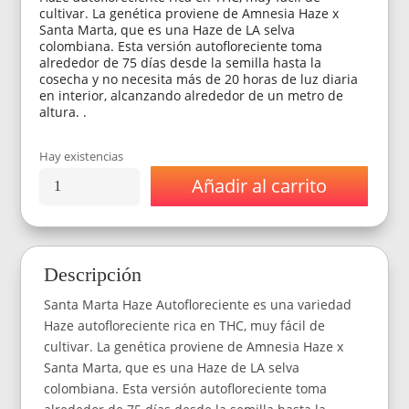
cultivar. La genética proviene de Amnesia Haze x
Santa Marta, que es una Haze de LA selva
colombiana. Esta versión autofloreciente toma
alrededor de 75 días desde la semilla hasta la
cosecha y no necesita más de 20 horas de luz diaria
en interior, alcanzando alrededor de un metro de
altura. .
Hay existencias
Añadir al carrito
Semillas
Stockers
Seeds
Santa
Maria
Descripción
Haze
Auto
Santa Marta Haze Autofloreciente es una variedad
x3
cantidad
Haze autofloreciente rica en THC, muy fácil de
cultivar. La genética proviene de Amnesia Haze x
Santa Marta, que es una Haze de LA selva
colombiana. Esta versión autofloreciente toma