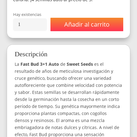
Hay existencias
Añadir al carrito
Semillas
Sweet
Seeds
Fast
Buds
Descripción
3+1
Auto
La
Fast Bud 3+1 Auto
de
Sweet Seeds
es el
cantidad
resultado de años de meticulosa investigación y
cruce genético, buscando ofrecer una variedad
autofloreciente que combine velocidad con potencia
y sabor. Estas semillas se desarrollan rápidamente
desde la germinación hasta la cosecha en un corto
período de tiempo. Su genética mayormente indica
proporciona plantas compactas, con cogollos
densos y resinosos. El aroma es una mezcla
embriagadora de notas dulces y cítricas. A nivel de
efecto, Fast Bud proporciona una sensación