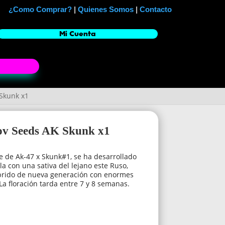
¿Como Comprar?
|
Quienes Somos
|
Contacto
Mi Cuenta
 Skunk x1
kov Seeds AK Skunk x1
e de Ak-47 x Skunk#1, se ha desarrollado
a con una sativa del lejano este Ruso,
brido de nueva generación con enormes
La floración tarda entre 7 y 8 semanas.