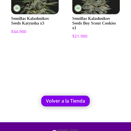
Semillas Kalashnikov
Semillas Kalashnikov
Seeds Katyusha x3
Seeds Boy Scout Cookies
x1
$
44.900
$
21.900
Añadir al
Añadir al
carrito
carrito
Volver a la Tienda