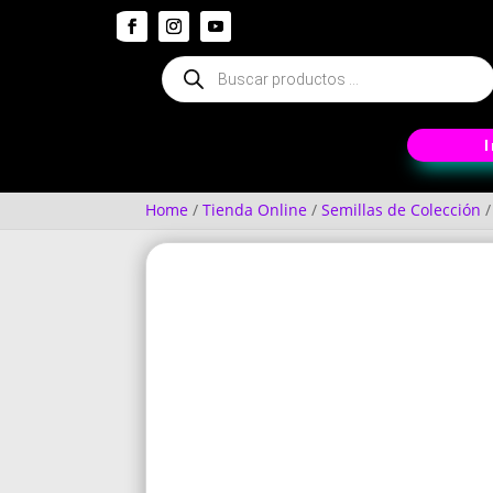
Búsqueda
de
productos
Home
/
Tienda Online
/
Semillas de Colección