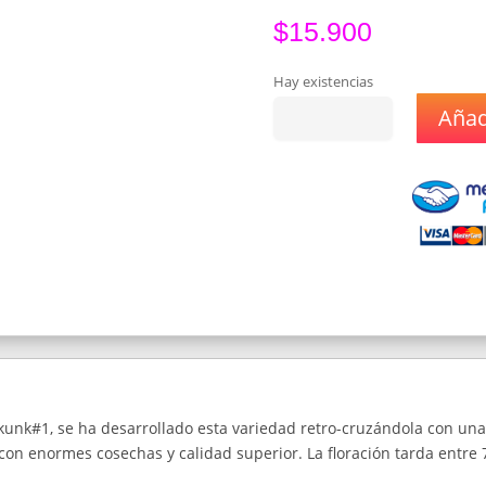
$
15.900
Hay existencias
Añadi
Semillas
Kalashnikov
Seeds
AK
Skunk
x1
cantidad
kunk#1, se ha desarrollado esta variedad retro-cruzándola con una
on enormes cosechas y calidad superior. La floración tarda entre 