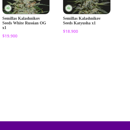
Semillas Kalashnikov
Semillas Kalashnikov
Seeds White Russian OG
Seeds Katyusha x1
x1
$
18.900
$
19.900
Añadir al
Añadir al
carrito
carrito