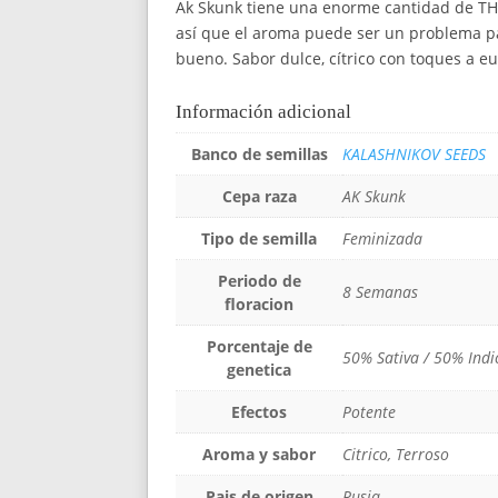
Ak Skunk tiene una enorme cantidad de THC
así que el aroma puede ser un problema para
bueno. Sabor dulce, cítrico con toques a eu
Información adicional
Banco de semillas
KALASHNIKOV SEEDS
Cepa raza
AK Skunk
Tipo de semilla
Feminizada
Periodo de
8 Semanas
floracion
Porcentaje de
50% Sativa / 50% Indi
genetica
Efectos
Potente
Aroma y sabor
Citrico, Terroso
Pais de origen
Rusia