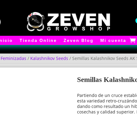
Inicio
Tienda Online
Zeven Blog
Mi cuenta
/
Feminizadas
/
Kalashnikov Seeds
/ Semillas Kalashnikov Seeds AK
Semillas Kalashni
Partiendo de un cruce establ
esta variedad retro-cruzándol
dando como resultado un hi
cosechas y calidad superior. 