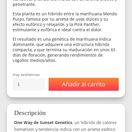
penetrante.
Esta planta es un híbrido entre la marihuana Mendo
Purps, famosa por su aroma de uvas dulces y su
efecto eufórico y relajante, y la Pink Panther,
estimulante y eufórica e ideal contra el dolor.
El resultado es una genética de marihuana Indica
dominante, que adquiere una estructura híbrida
compacta, y que termina su maduración en unos 65
días de floración, generando rendimientos de
cogollos medios/altos.
Hay existencias
Añadir al carrito
Semillas
Sunset
Genetics
One
Way
Descripción
FEM
x1
One Way de Sunset Genetics
, un híbrido de colores
cantidad
llamativos y tendencia indica con un aroma exótico