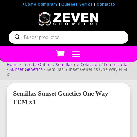
¿Como Comprar?
|
Quienes Somos
|
Contacto
Búsqueda
de
productos
Home
/
Tienda Online
/
Semillas de Colección
/
Feminizadas
/
Sunset Genetics
/ Semillas Sunset Genetics One Way FEM
x1
Semillas Sunset Genetics One Way
FEM x1