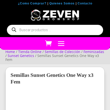
¿Como Comprar?
|
Quienes Somos
|
Contacto
Búsqueda
de
productos
Home
/
Tienda Online
/
Semillas de Colección
/
Feminizadas
/
Sunset Genetics
/ Semillas Sunset Genetics One Way x3
Fem
Semillas Sunset Genetics One Way x3
Fem