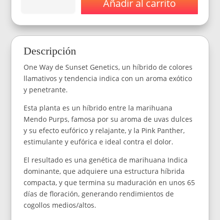
Añadir al carrito
Semillas
Sunset
Genetics
One
Way
Descripción
x3
Fem
One Way de Sunset Genetics, un híbrido de colores
cantidad
llamativos y tendencia indica con un aroma exótico
y penetrante.
Esta planta es un híbrido entre la marihuana
Mendo Purps, famosa por su aroma de uvas dulces
y su efecto eufórico y relajante, y la Pink Panther,
estimulante y eufórica e ideal contra el dolor.
El resultado es una genética de marihuana Indica
dominante, que adquiere una estructura híbrida
compacta, y que termina su maduración en unos 65
días de floración, generando rendimientos de
cogollos medios/altos.