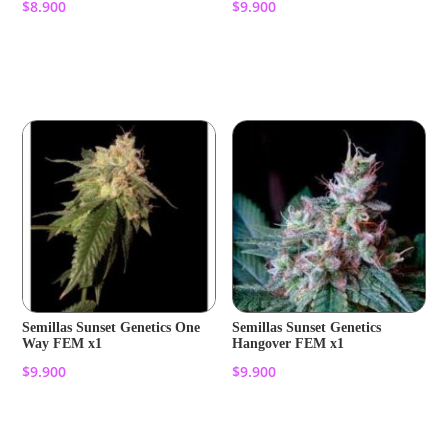
$
8.900
$
9.900
Añadir al carrito
Añadir al carrito
Semillas Sunset Genetics One
Semillas Sunset Genetics
Way FEM x1
Hangover FEM x1
$
9.900
$
9.900
Añadir al carrito
Añadir al carrito