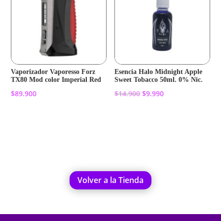
Vaporizador Vaporesso Forz
Esencia Halo Midnight Apple
TX80 Mod color Imperial Red
Sweet Tobacco 50ml. 0% Nic.
El
El
$
89.900
$
14.900
$
9.990
precio
precio
original
actual
Añadir al carrito
Añadir al carrito
era:
es:
$14.900.
$9.990.
Volver a la Tienda