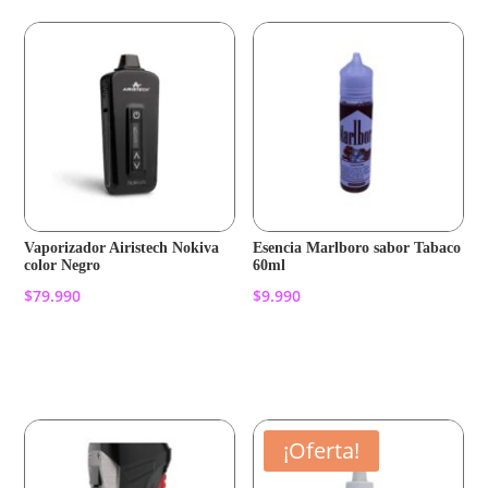
Vaporizador Airistech Nokiva
Esencia Marlboro sabor Tabaco
color Negro
60ml
$
79.990
$
9.990
Añadir al carrito
Añadir al carrito
¡Oferta!