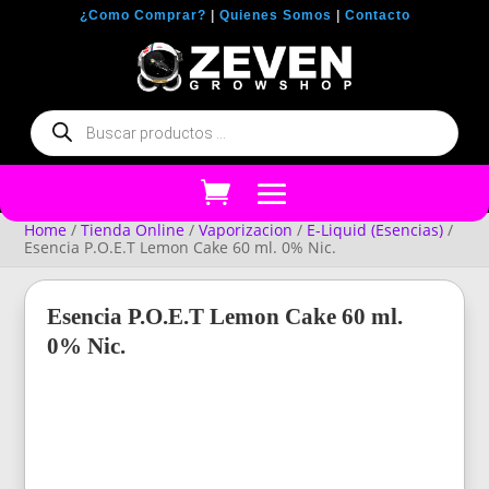
¿Como Comprar?
|
Quienes Somos
|
Contacto
Búsqueda
de
productos
Home
/
Tienda Online
/
Vaporizacion
/
E-Liquid (Esencias)
/
Esencia P.O.E.T Lemon Cake 60 ml. 0% Nic.
Esencia P.O.E.T Lemon Cake 60 ml.
0% Nic.