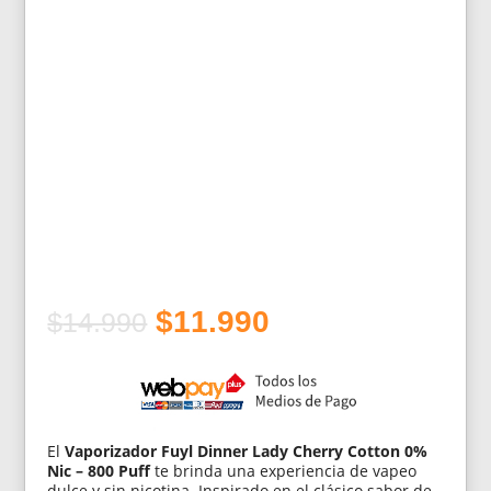
El
El
$
11.990
$
14.990
precio
precio
original
actual
era:
es:
$14.990.
$11.990.
El
Vaporizador Fuyl Dinner Lady Cherry Cotton 0%
Nic – 800 Puff
te brinda una experiencia de vapeo
dulce y sin nicotina. Inspirado en el clásico sabor de