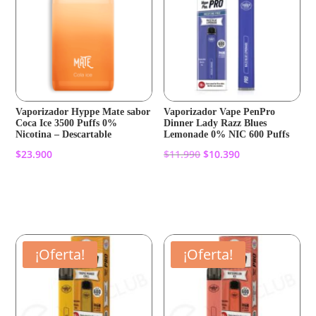
Vaporizador Hyppe Mate sabor
Vaporizador Vape PenPro
Coca Ice 3500 Puffs 0%
Dinner Lady Razz Blues
Nicotina – Descartable
Lemonade 0% NIC 600 Puffs
El
El
$
23.900
$
11.990
$
10.390
precio
precio
original
actual
Añadir al carrito
Añadir al carrito
era:
es:
$11.990.
$10.390.
¡Oferta!
¡Oferta!