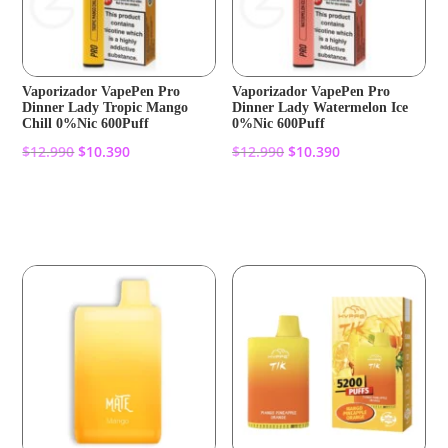
Vaporizador VapePen Pro
Vaporizador VapePen Pro
Dinner Lady Tropic Mango
Dinner Lady Watermelon Ice
Chill 0%Nic 600Puff
0%Nic 600Puff
El
El
El
El
$
12.990
$
10.390
$
12.990
$
10.390
precio
precio
precio
precio
original
actual
original
actual
Añadir al carrito
Añadir al carrito
era:
es:
era:
es:
$12.990.
$10.390.
$12.990.
$10.390.