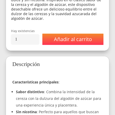
la cereza y el algodón de azúcar, este dispositivo
desechable ofrece un delicioso equilibrio entre el
dulzor de las cerezas y la suavidad azucarada del
algodón de azúcar.
Hay existencias
Añadir al carrito
Vaporizador
Fuyl
Dinner
Lady
Cherry
Descripción
Cotton
0%
Nic
800
Características principales
:
Puff
cantidad
Sabor distintivo
: Combina la intensidad de la
cereza con la dulzura del algodón de azúcar para
una experiencia única y placentera.
Sin nicotina
: Perfecto para aquellos que buscan