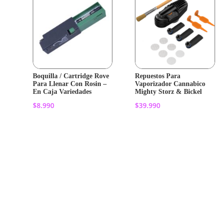
Boquilla / Cartridge Rove
Repuestos Para
Para Llenar Con Rosin –
Vaporizador Cannabico
En Caja Variedades
Mighty Storz & Bickel
$
8.990
$
39.990
Añadir al
Añadir al
carrito
carrito