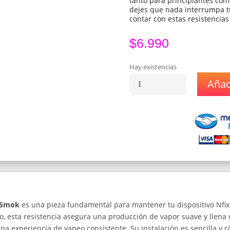
tanto para principiantes co
dejes que nada interrumpa t
contar con estas resistencias
$
6.990
Hay existencias
Añadi
Resistencia/
Coil
Para
Vaporizador
Nfix
Pod
Smok
0.8
Unidad
cantidad
d Smok
es una pieza fundamental para mantener tu dispositivo Nfi
 esta resistencia asegura una producción de vapor suave y llena 
una experiencia de vapeo consistente. Su instalación es sencilla y r