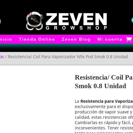
Inicio
Tienda Online
Zeven Blog
Mi cuenta
os
/ Resistencia/ Coil Para Vaporizador Nfix Pod Smok 0.8 Unidad
Resistencia/ Coil P
Smok 0.8 Unidad
La
Resistencia para Vaporiz
exclusivamente para el dispo
producción de vapor suave y 
calidad, estas resistencias o
Cambiarlas es rápido y fácil,
inconvenientes. Tener resist