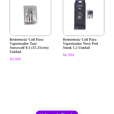
Resistencia/ Coil Para
Resistencia/ Coil Para
Vaporizador Taze
Vaporizador Novo Pod
Snowwolf 0.3 (15-25wtts)
Smok 1.2 Unidad
Unidad
$
6.990
$
6.990
Añadir al
Añadir al
carrito
carrito