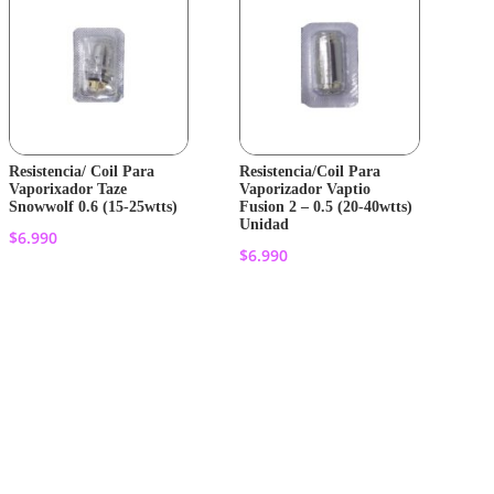
Resistencia/ Coil Para
Resistencia/Coil Para
Vaporixador Taze
Vaporizador Vaptio
Snowwolf 0.6 (15-25wtts)
Fusion 2 – 0.5 (20-40wtts)
Unidad
$
6.990
$
6.990
Añadir al
Añadir al
carrito
carrito