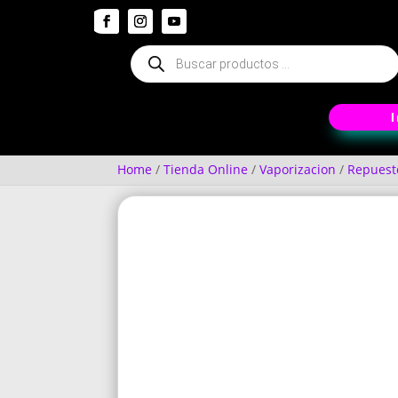
Búsqueda
de
productos
Home
/
Tienda Online
/
Vaporizacion
/
Repuest