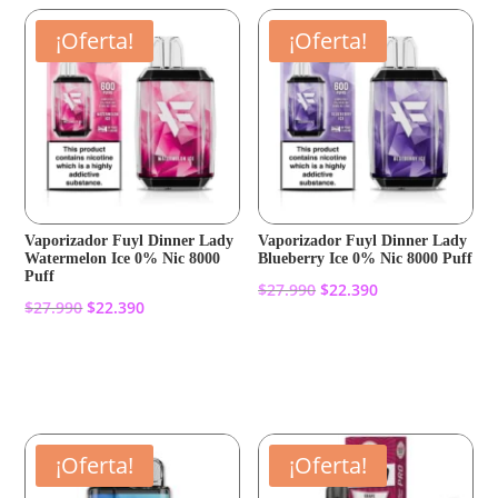
¡Oferta!
¡Oferta!
Vaporizador Fuyl Dinner Lady
Vaporizador Fuyl Dinner Lady
Watermelon Ice 0% Nic 8000
Blueberry Ice 0% Nic 8000 Puff
Puff
El
El
$
27.990
$
22.390
El
El
$
27.990
$
22.390
precio
precio
precio
precio
original
actual
Añadir al carrito
original
actual
Añadir al carrito
era:
es:
era:
es:
$27.990.
$22.390.
$27.990.
$22.390.
¡Oferta!
¡Oferta!