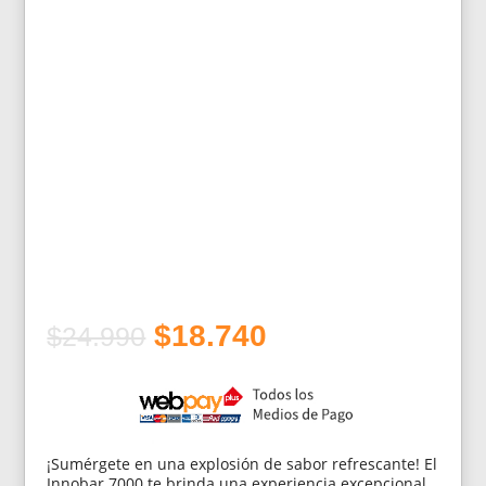
El
El
$
18.740
$
24.990
precio
precio
original
actual
era:
es:
$24.990.
$18.740.
¡Sumérgete en una explosión de sabor refrescante! El
Innobar 7000 te brinda una experiencia excepcional