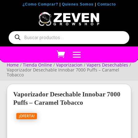
¿Como Comprar?
|
Quienes Somos
|
Contacto
Búsqueda
de
productos
Home
/
Tienda Online
/
Vaporizacion
/
Vapers Desechables
/
Vaporizador Desechable Innobar 7000 Puffs – Caramel
Tobacco
Vaporizador Desechable Innobar 7000
Puffs – Caramel Tobacco
¡OFERTA!