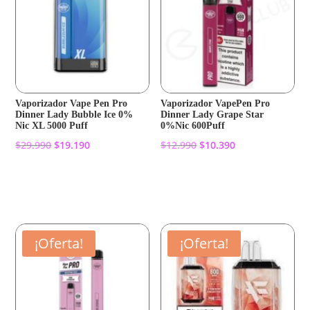
Vaporizador Vape Pen Pro
Vaporizador VapePen Pro
Dinner Lady Bubble Ice 0%
Dinner Lady Grape Star
Nic XL 5000 Puff
0%Nic 600Puff
El
El
El
El
$
29.990
$
19.190
$
12.990
$
10.390
precio
precio
precio
precio
original
actual
original
actual
Añadir al carrito
Añadir al carrito
era:
es:
era:
es:
$29.990.
$19.190.
$12.990.
$10.390.
¡Oferta!
¡Oferta!