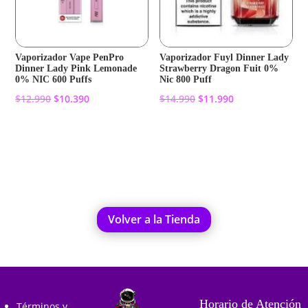
Vaporizador Vape PenPro
Vaporizador Fuyl Dinner Lady
Dinner Lady Pink Lemonade
Strawberry Dragon Fuit 0%
0% NIC 600 Puffs
Nic 800 Puff
El
El
El
El
$
12.990
$
10.390
$
14.990
$
11.990
precio
precio
precio
precio
original
actual
original
actual
Añadir al carrito
Añadir al carrito
era:
es:
era:
es:
$12.990.
$10.390.
$14.990.
$11.990.
Volver a la Tienda
Horario de Atención
Términos y