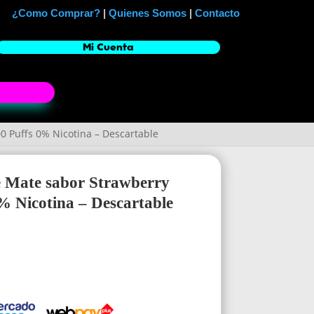
¿Como Comprar?
|
Quienes Somos
|
Contacto
Mi Cuenta
 Puffs 0% Nicotina – Descartable
 Mate sabor Strawberry
% Nicotina – Descartable