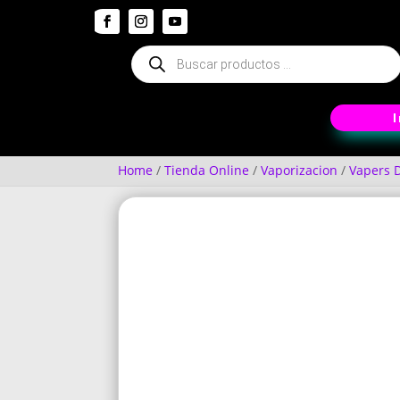
Búsqueda
de
productos
Home
/
Tienda Online
/
Vaporizacion
/
Vapers 