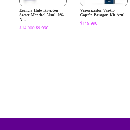
Esencia Halo Krypton
Vaporizador Vaptio
Sweet Menthol 50ml. 0%
Capt’n Paragon Kit Azul
Nic.
$
119.990
El
El
$
14.900
$
9.990
precio
precio
Añadir al
original
actual
Añadir al
carrito
era:
es:
carrito
$14.900.
$9.990.