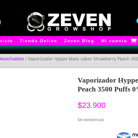
Inicio
Tienda Online
Zeven Blog
Mi cuenta
Desechables
/ Vaporizador Hyppe Mate sabor Strawberry Peach 3500
Vaporizador Hyppe
Peach 3500 Puffs 0
$
23.900
Sin existencias