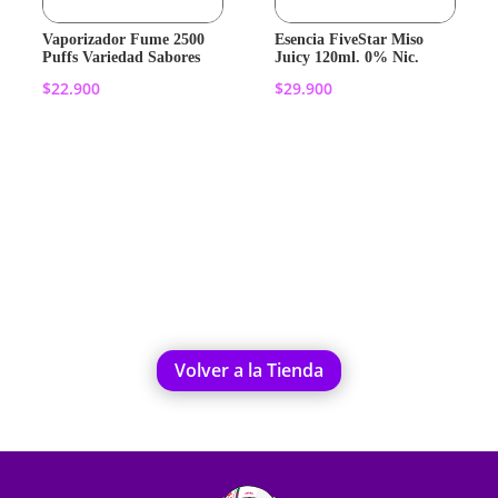
Vaporizador Fume 2500
Esencia FiveStar Miso
Puffs Variedad Sabores
Juicy 120ml. 0% Nic.
$
22.900
$
29.900
Añadir al
Añadir al
carrito
carrito
Volver a la Tienda