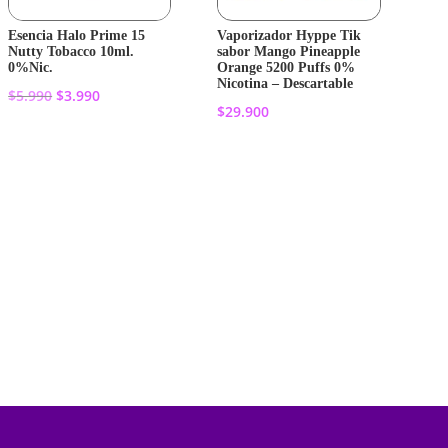
Esencia Halo Prime 15
Vaporizador Hyppe Tik
Nutty Tobacco 10ml.
sabor Mango Pineapple
0%Nic.
Orange 5200 Puffs 0%
Nicotina – Descartable
El
El
$
5.990
$
3.990
$
29.900
precio
precio
original
actual
Añadir al
Añadir al
era:
es:
carrito
$5.990.
$3.990.
carrito