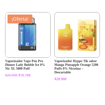
era:
es:
era:
es:
$11.990.
$10.390.
$12.990.
$10.390.
¡Oferta!
Vaporizador Vape Pen Pro
Vaporizador Hyppe Tik sabor
Dinner Lady Bubble Ice 0%
Mango Pineapple Orange 5200
Nic XL 5000 Puff
Puffs 0% Nicotina –
Descartable
El
El
$
29.990
$
19.190
$
29.900
precio
precio
original
actual
Añadir al carrito
Añadir al carrito
era:
es:
$29.990.
$19.190.