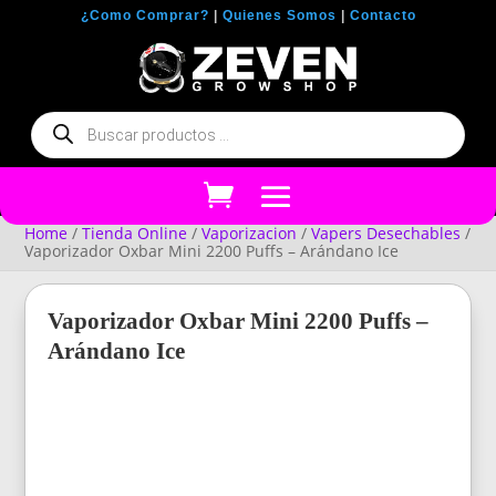
¿Como Comprar?
|
Quienes Somos
|
Contacto
Búsqueda
de
productos
Home
/
Tienda Online
/
Vaporizacion
/
Vapers Desechables
/
Vaporizador Oxbar Mini 2200 Puffs – Arándano Ice
Vaporizador Oxbar Mini 2200 Puffs –
Arándano Ice