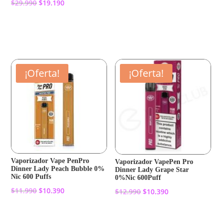
El
El
$
29.990
$
19.190
precio
precio
precio
precio
original
actual
Añadir al carrito
original
actual
Añadir al carrito
era:
es:
era:
es:
$11.990.
$10.390.
$29.990.
$19.190.
¡Oferta!
¡Oferta!
Vaporizador Vape PenPro
Vaporizador VapePen Pro
Dinner Lady Peach Bubble 0%
Dinner Lady Grape Star
Nic 600 Puffs
0%Nic 600Puff
El
El
$
11.990
$
10.390
El
El
$
12.990
$
10.390
precio
precio
precio
precio
original
actual
original
actual
Añadir al carrito
Añadir al carrito