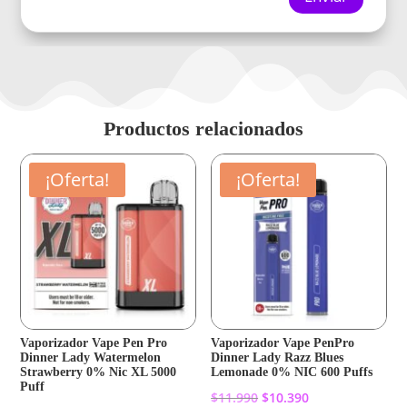
Productos relacionados
¡Oferta!
¡Oferta!
Vaporizador Vape Pen Pro
Vaporizador Vape PenPro
Dinner Lady Watermelon
Dinner Lady Razz Blues
Strawberry 0% Nic XL 5000
Lemonade 0% NIC 600 Puffs
Puff
El
El
$
11.990
$
10.390