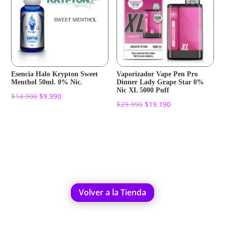
Esencia Halo Krypton Sweet
Vaporizador Vape Pen Pro
Menthol 50ml. 0% Nic.
Dinner Lady Grape Star 0%
Nic XL 5000 Puff
El
El
$
14.900
$
9.990
El
El
$
29.990
$
19.190
precio
precio
precio
precio
original
actual
Añadir al carrito
original
actual
Añadir al carrito
era:
es:
era:
es:
$14.900.
$9.990.
$29.990.
$19.190.
Volver a la Tienda