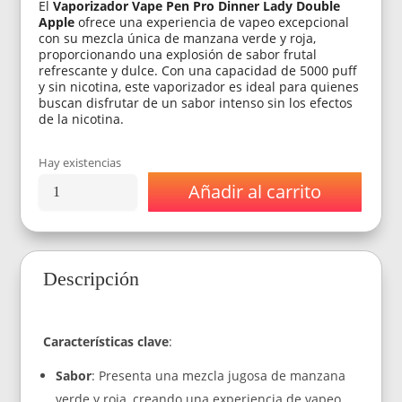
El
Vaporizador Vape Pen Pro Dinner Lady Double
Apple
ofrece una experiencia de vapeo excepcional
con su mezcla única de manzana verde y roja,
proporcionando una explosión de sabor frutal
refrescante y dulce. Con una capacidad de 5000 puff
y sin nicotina, este vaporizador es ideal para quienes
buscan disfrutar de un sabor intenso sin los efectos
de la nicotina.
Hay existencias
Añadir al carrito
Vaporizador
Vape
Pen
Pro
Dinner
Descripción
Lady
Double
Apple
0%
Características clave
:
Nic
XL
Sabor
: Presenta una mezcla jugosa de manzana
5000
Puff
verde y roja, creando una experiencia de vapeo