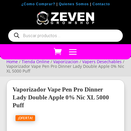
¿Como Comprar?
|
Quienes Somos
|
Contacto
Búsqueda
de
productos
Home
/
Tienda Online
/
Vaporizacion
/
Vapers Desechables
/
Vaporizador Vape Pen Pro Dinner Lady Double Apple 0% Nic
XL 5000 Puff
Vaporizador Vape Pen Pro Dinner
Lady Double Apple 0% Nic XL 5000
Puff
¡OFERTA!