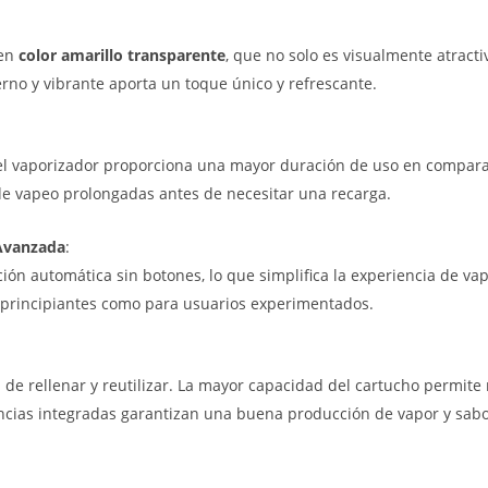
 en
color amarillo transparente
, que no solo es visualmente atract
erno y vibrante aporta un toque único y refrescante.
 el vaporizador proporciona una mayor duración de uso en compara
de vapeo prolongadas antes de necesitar una recarga.
Avanzada
:
n automática sin botones, lo que simplifica la experiencia de vape
ra principiantes como para usuarios experimentados.
l de rellenar y reutilizar. La mayor capacidad del cartucho permit
encias integradas garantizan una buena producción de vapor y sabo