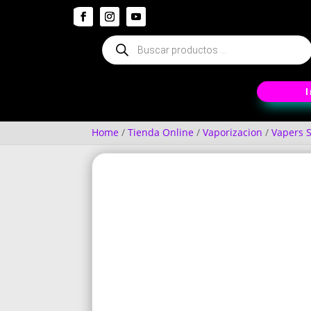
Búsqueda
de
productos
Home
/
Tienda Online
/
Vaporizacion
/
Vapers S