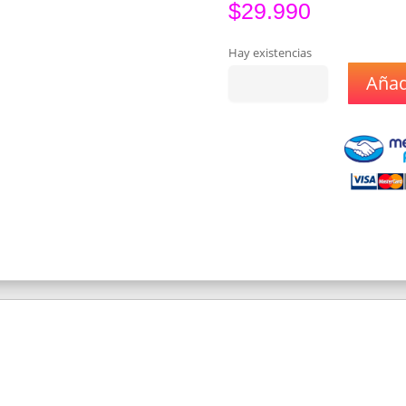
$
29.990
Hay existencias
Añadi
Vaporizador
Smok
Solus
G-
Box
Kit
-
Color
Transparent
Yellow
cantidad