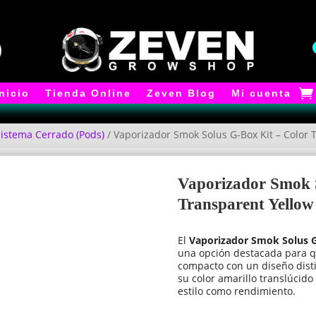
Inicio
Tienda Online
Zeven Blog
Mi cuenta
istema Cerrado (Pods)
/ Vaporizador Smok Solus G-Box Kit – Color 
Vaporizador Smok 
Transparent Yellow
El
Vaporizador Smok Solus G
una opción destacada para q
compacto con un diseño disti
su color amarillo translúcido
estilo como rendimiento.