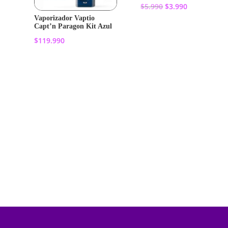
El
El
$
5.990
$
3.990
precio
precio
Vaporizador Vaptio
Capt’n Paragon Kit Azul
original
actual
Añadir al
$
119.990
era:
es:
carrito
$5.990.
$3.990.
Añadir al
carrito