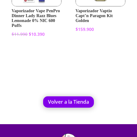
Vaporizador Vape PenPro
Vaporizador Vaptio
Dinner Lady Razz Blues
Capt’n Paragon Kit
Lemonade 0% NIC 600
Golden
Puffs
$
159.900
El
El
$
11.990
$
10.390
precio
precio
Añadir al
original
actual
Añadir al
carrito
era:
es:
carrito
$11.990.
$10.390.
Volver a la Tienda