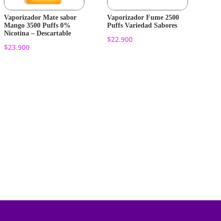
Vaporizador Mate sabor
Vaporizador Fume 2500
Mango 3500 Puffs 0%
Puffs Variedad Sabores
Nicotina – Descartable
$
22.900
$
23.900
Añadir al
Añadir al
carrito
carrito