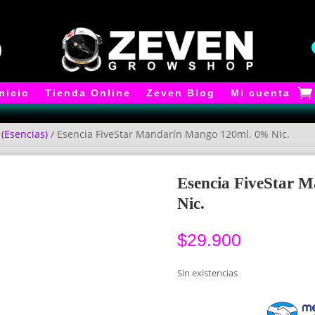
Inicio
Tienda Online
Zeven Blog
Mi cuenta
 (Esencias)
/ Esencia FiveStar Mandarín Mango 120ml. 0% Nic.
Esencia FiveStar 
Nic.
$
29.900
Sin existencias