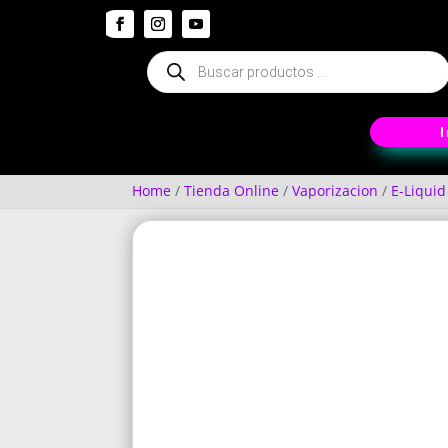
Búsqueda
de
productos
Home
/
Tienda Online
/
Vaporizacion
/
E-Liquid