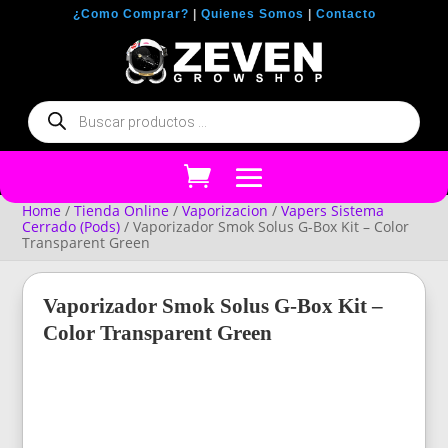
¿Como Comprar?
|
Quienes Somos
|
Contacto
Búsqueda
de
productos
Home
/
Tienda Online
/
Vaporizacion
/
Vapers Sistema
Cerrado (Pods)
/ Vaporizador Smok Solus G-Box Kit – Color
Transparent Green
Vaporizador Smok Solus G-Box Kit –
Color Transparent Green