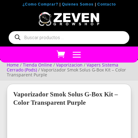
¿Como Comprar?
|
Quienes Somos
|
Contacto
Búsqueda
de
productos
Home
/
Tienda Online
/
Vaporizacion
/
Vapers Sistema
Cerrado (Pods)
/ Vaporizador Smok Solus G-Box Kit – Color
Transparent Purple
Vaporizador Smok Solus G-Box Kit –
Color Transparent Purple