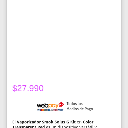
$
27.990
El
Vaporizador Smok Solus G Kit
en
Color
Transparent Red
es un dispositivo versátil y