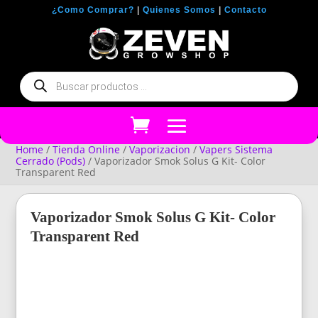
¿Como Comprar?
|
Quienes Somos
|
Contacto
Búsqueda
de
productos
Home
/
Tienda Online
/
Vaporizacion
/
Vapers Sistema
Cerrado (Pods)
/ Vaporizador Smok Solus G Kit- Color
Transparent Red
Vaporizador Smok Solus G Kit- Color
Transparent Red